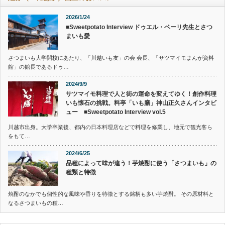
2026/1/24
■Sweetpotato Interview ドゥエル・ベーリ先生とさつ
まいも愛
さつまいも大学開校にあたり、「川越いも友」の会 会長、「サツマイモまんが資料
館」の館長であるドゥ…
2024/9/9
サツマイモ料理で人と街の運命を変えてゆく！創作料理
いも懐石の挑戦。料亭「いも膳」神山正久さんインタビ
ュー ■Sweetpotato Interview vol.5
川越市出身。大学卒業後、都内の日本料理店などで料理を修業し、地元で観光客ら
をもて…
2024/6/25
品種によって味が違う！芋焼酎に使う「さつまいも」の
種類と特徴
焼酎のなかでも個性的な風味や香りを特徴とする銘柄も多い芋焼酎。 その原材料と
なるさつまいもの種…