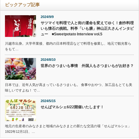
ピックアップ記事
2024/9/9
サツマイモ料理で人と街の運命を変えてゆく！創作料理
いも懐石の挑戦。料亭「いも膳」神山正久さんインタビ
ュー ■Sweetpotato Interview vol.5
川越市出身。大学卒業後、都内の日本料理店などで料理を修業し、地元で観光客ら
をもて…
2024/8/10
世界のさつまいも事情 外国人もさつまいもがお好き？
日本では、近年人気が高まっているさつまいも。 食事やおやつ、加工品もとても美
味しいですよね！ で…
2024/5/15
せんばマルシェ6/22開催いたします！
地元の生産者のみなさまと地域のみなさまとの新たな交流の場「せんばマルシェ」
1922年12月1日、…