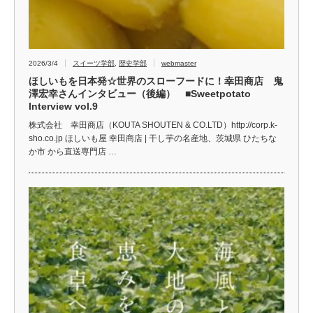
2026/3/4
スイーツ学部
,
歴史学部
webmaster
ほしいもを日本発☆世界のスローフードに！幸田商店 鬼
澤宏幸さんインタビュー（後編） ■Sweetpotato
Interview vol.9
株式会社 幸田商店（KOUTA SHOUTEN & CO.LTD）http://corp.k-
sho.co.jp ほしいも屋 幸田商店 | 干し芋の名産地、茨城県 ひたちな
か市 から直送専門店 …