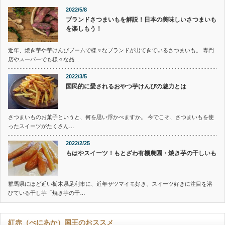
2022/5/8
ブランドさつまいもを解説！日本の美味しいさつまいも
を楽しもう！
近年、焼き芋や芋けんぴブームで様々なブランドが出てきているさつまいも。 専門
店やスーパーでも様々な品…
2022/3/5
国民的に愛されるおやつ芋けんぴの魅力とは
さつまいものお菓子というと、何を思い浮かべますか。 今でこそ、さつまいもを使
ったスイーツがたくさん…
2022/2/25
もはやスイーツ！もとざわ有機農園・焼き芋の干しいも
群馬県にほど近い栃木県足利市に、近年サツマイモ好き、スイーツ好きに注目を浴
びている干し芋「焼き芋の干…
紅赤（べにあか）国王のおススメ