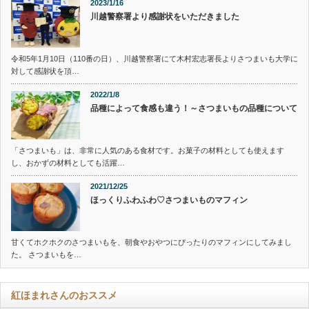
2023/1/16
川越警察署より感謝状をいただきました
令和5年1月10日（110番の日）、川越警察署にて木村宏志署長よりさつまいも大学に
対して感謝状を頂…
2022/1/8
品種によって食感も違う！～さつまいもの品種について
「さつまいも」は、非常に人気のある食材です。お菓子の材料としても使えます
し、おかずの材料としても活躍…
2021/12/25
ほっくりふわふわ♡さつまいものマフィン
甘くてホクホクのさつまいもを、朝食やおやつにぴったりのマフィンにしてみまし
た。 さつまいもを…
紅ほまれさんのおススメ