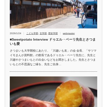
2026/1/24
こども学部
,
文学部
,
歴史学部
webmaster
■Sweetpotato Interview ドゥエル・ベーリ先生とさつま
いも愛
さつまいも大学開校にあたり、「川越いも友」の会 会長、「サツマ
イモまんが資料館」の館長であるドゥエル・ベーリ先生に、先生と
川越やさつまいもとの出会いなどをお聞きしました。先生とさつま
いもとの不思議なご縁を、先生ご自身…