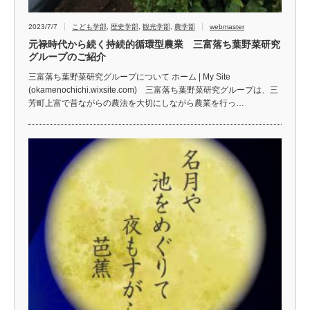
2023/7/7
こども学部
,
歴史学部
,
観光学部
,
農学部
webmaster
元禄時代から続く持続的循環型農業 三富落ち葉野菜研究
グループのご紹介
三富落ち葉野菜研究グループについて ホーム | My Site
(okamenochichi.wixsite.com) 三富落ち葉野菜研究グループは、三
芳町上富で昔ながらの農法を大切にしながら農業を行っ…