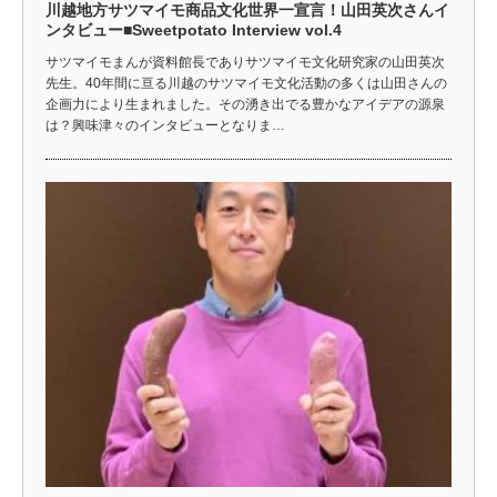
川越地方サツマイモ商品文化世界一宣言！山田英次さんイ
ンタビュー■Sweetpotato Interview vol.4
サツマイモまんが資料館長でありサツマイモ文化研究家の山田英次
先生。40年間に亘る川越のサツマイモ文化活動の多くは山田さんの
企画力により生まれました。その湧き出でる豊かなアイデアの源泉
は？興味津々のインタビューとなりま…