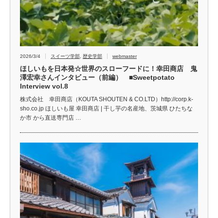
2026/3/4
スイーツ学部
,
歴史学部
webmaster
ほしいもを日本発☆世界のスローフードに！幸田商店 鬼
澤宏幸さんインタビュー（前編） ■Sweetpotato
Interview vol.8
株式会社 幸田商店（KOUTA SHOUTEN & CO.LTD）http://corp.k-
sho.co.jp ほしいも屋 幸田商店 | 干し芋の名産地、茨城県 ひたちな
か市 から直送専門店 …