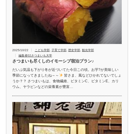
2025/10/22
こども学部
,
子育て学部
,
歴史学部
,
観光学部
編集者02さつまいも大学
さつまいも尽くしのイモーシブ宿泊プラン♪
だいぶ気温も下がり冬が近づいてた今日この頃。お芋?が美味しい
季節になってきましたね～～
皆さま、風などひかれてないでしょ
うか？？ さつまいもは、食物繊維、ビタミンC、ビタミンE、カリ
ウム、ヤラピンなどの栄養素が豊富…