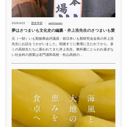
2026/3/22
歴史学部
webmaster
夢はさつまいも文化史の編纂・井上浩先生のさつまいも愛
元（一財）いも類振興会評議員・前日本いも類研究会会長の井上浩
先生にお話をうかがいました。戦後すぐに教壇に立たれてから、多
くの高校生たちに慕われてきた井上先生。教科書にとらわれ過ぎな
い社会科の授業は名門浦和高校・松山高校の…