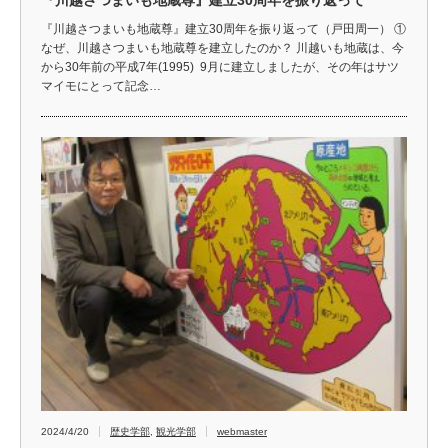
『川越さつまいも地蔵尊』建立30周年を振り返って（戸田周一） ①
なぜ、川越さつまいも地蔵尊を建立したのか？ 川越いも地蔵は、今
から30年前の平成7年(1995) 9月に建立しましたが、その年はサツ
マイモにとって記念…
2024/4/20
歴史学部
,
観光学部
webmaster