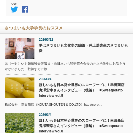
SNS
さつまいも大学学長のおススメ
2026/3/22
夢はさつまいも文化史の編纂・井上浩先生のさつまいも
愛
元（一財）いも類振興会評議員・前日本いも類研究会会長の井上浩先生にお話をう
かがいました。戦後すぐに教…
2026/3/4
ほしいもを日本発☆世界のスローフードに！幸田商店
鬼澤宏幸さんインタビュー（後編） ■Sweetpotato
Interview vol.9
株式会社 幸田商店（KOUTA SHOUTEN & CO.LTD）http://corp…
2026/3/4
ほしいもを日本発☆世界のスローフードに！幸田商店
鬼澤宏幸さんインタビュー（前編） ■Sweetpotato
Interview vol.8