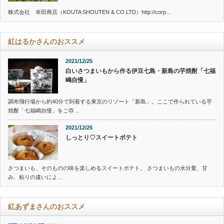
株式会社 幸田商店（KOUTA SHOUTEN & CO.LTD）http://corp…
紅はるかさんのおススメ
2021/12/25
白いさつまいもから作る伊豆七島・新島の芋焼酎「七福
嶋自慢」
調布飛行場から約40分で到着する東京のリゾート「新島」。ここで作られている芋
焼酎「七福嶋自慢」をご存…
2021/12/25
しっとり♡スイートポテト
さつまいも、そのものの味を楽しめるスイートポテト。 さつまいもの水分量、甘
み、粘りの違いによ…
紅あずまさんのおススメ