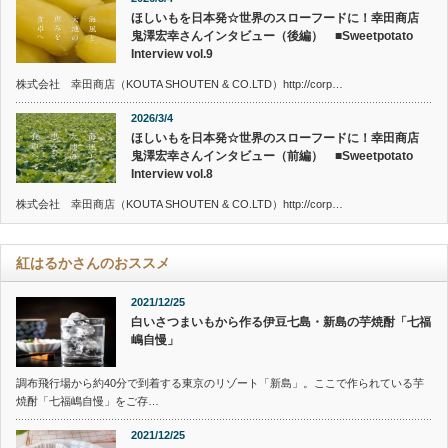
ほしいもを日本発☆世界のスローフードに！幸田商店
鬼澤宏幸さんインタビュー（後編） ■Sweetpotato
Interview vol.9
株式会社 幸田商店（KOUTA SHOUTEN & CO.LTD）http://corp…
2026/3/4
ほしいもを日本発☆世界のスローフードに！幸田商店
鬼澤宏幸さんインタビュー（前編） ■Sweetpotato
Interview vol.8
株式会社 幸田商店（KOUTA SHOUTEN & CO.LTD）http://corp…
紅はるかさんのおススメ
2021/12/25
白いさつまいもから作る伊豆七島・新島の芋焼酎「七福
嶋自慢」
調布飛行場から約40分で到着する東京のリゾート「新島」。ここで作られている芋
焼酎「七福嶋自慢」をご存…
2021/12/25