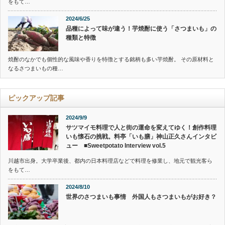
をもて…
2024/6/25
品種によって味が違う！芋焼酎に使う「さつまいも」の
種類と特徴
焼酎のなかでも個性的な風味や香りを特徴とする銘柄も多い芋焼酎。 その原材料と
なるさつまいもの種…
ピックアップ記事
2024/9/9
サツマイモ料理で人と街の運命を変えてゆく！創作料理
いも懐石の挑戦。料亭「いも膳」神山正久さんインタビ
ュー ■Sweetpotato Interview vol.5
川越市出身。大学卒業後、都内の日本料理店などで料理を修業し、地元で観光客ら
をもて…
2024/8/10
世界のさつまいも事情 外国人もさつまいもがお好き？