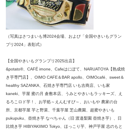
（写真はさつまいも博2024会場、および「全国やきいもグラン
プリ2024」表彰式）
【全国やきいもグランプリ2025出店】
&potato®、CAFÉ imone、Cafeはにぽて、NARUATOYA【熟成焼
き芋専門店】、OIMO CAFE＆BAR apollo、OIMOcafé、sweet＆
healthy SAZANKA、石焼き芋専門店 いも吉商店、いも家
kaneki、芋屋 蜜の月 倉敷本店、うみとやきいもラッキーズ、え
るろこロド芋！、お芋処～えんむすび～、おいもや 農家の台
所、京都芋屋 芋と野菜、千葉芋屋 芝山農園、超蜜やきいも
pukupuku、壺焼き芋 なべちゃん（旧 渡邉梨園 壺焼き芋）、日
比焼き芋 HIBIYAKIIMO Tokyo、ほっこり芋、神戸芋屋 志のもと