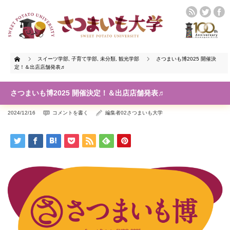
Home
スイーツ学部
,
子育て学部
,
未分類
,
観光学部
さつまいも博2025 開催決
定！＆出店店舗発表♬
さつまいも博2025 開催決定！＆出店店舗発表♬
2024/12/16
コメントを書く
編集者02さつまいも大学