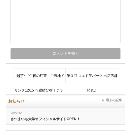
川越芋×『午後の紅茶』ご当地ド
第３回 コエド芋パーク 出店店舗
リンク12/15 in 縁結び横丁テラ
発表♬
過去の記事
お知らせ
ス
2022/1/1
さつまいも大学オフィシャルサイトOPEN！