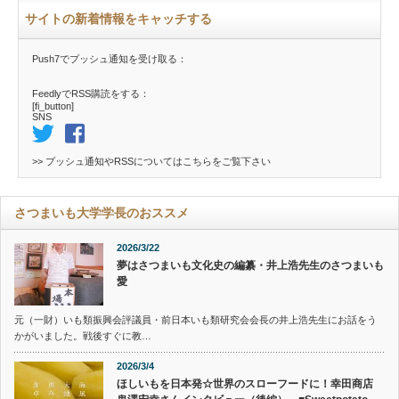
サイトの新着情報をキャッチする
Push7でプッシュ通知を受け取る：
FeedlyでRSS購読をする：
[fi_button]
SNS
>> プッシュ通知やRSSについては
こちら
をご覧下さい
さつまいも大学学長のおススメ
2026/3/22
夢はさつまいも文化史の編纂・井上浩先生のさつまいも
愛
元（一財）いも類振興会評議員・前日本いも類研究会会長の井上浩先生にお話をう
かがいました。戦後すぐに教…
2026/3/4
ほしいもを日本発☆世界のスローフードに！幸田商店