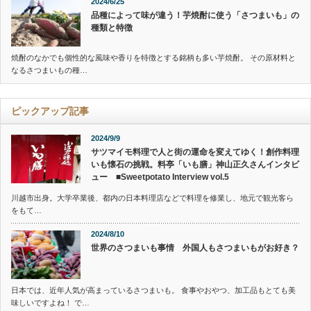
2024/6/25
品種によって味が違う！芋焼酎に使う「さつまいも」の
種類と特徴
焼酎のなかでも個性的な風味や香りを特徴とする銘柄も多い芋焼酎。 その原材料と
なるさつまいもの種…
ピックアップ記事
2024/9/9
サツマイモ料理で人と街の運命を変えてゆく！創作料理
いも懐石の挑戦。料亭「いも膳」神山正久さんインタビ
ュー ■Sweetpotato Interview vol.5
川越市出身。大学卒業後、都内の日本料理店などで料理を修業し、地元で観光客ら
をもて…
2024/8/10
世界のさつまいも事情 外国人もさつまいもがお好き？
日本では、近年人気が高まっているさつまいも。 食事やおやつ、加工品もとても美
味しいですよね！ で…