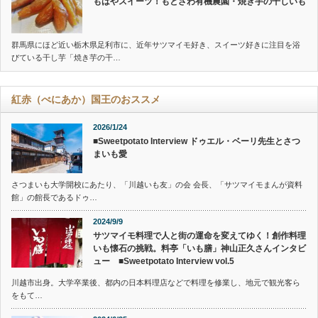
もはやスイーツ！もとざわ有機農園・焼き芋の干しいも
群馬県にほど近い栃木県足利市に、近年サツマイモ好き、スイーツ好きに注目を浴
びている干し芋「焼き芋の干…
紅赤（べにあか）国王のおススメ
2026/1/24
■Sweetpotato Interview ドゥエル・ベーリ先生とさつ
まいも愛
さつまいも大学開校にあたり、「川越いも友」の会 会長、「サツマイモまんが資料
館」の館長であるドゥ…
2024/9/9
サツマイモ料理で人と街の運命を変えてゆく！創作料理
いも懐石の挑戦。料亭「いも膳」神山正久さんインタビ
ュー ■Sweetpotato Interview vol.5
川越市出身。大学卒業後、都内の日本料理店などで料理を修業し、地元で観光客ら
をもて…