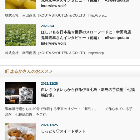
鬼澤宏幸さんインタビュー（後編） ■Sweetpotato
Interview vol.9
株式会社 幸田商店（KOUTA SHOUTEN & CO.LTD）http://corp…
2026/3/4
ほしいもを日本発☆世界のスローフードに！幸田商店
鬼澤宏幸さんインタビュー（前編） ■Sweetpotato
Interview vol.8
株式会社 幸田商店（KOUTA SHOUTEN & CO.LTD）http://corp…
紅はるかさんのおススメ
2021/12/25
白いさつまいもから作る伊豆七島・新島の芋焼酎「七福
嶋自慢」
調布飛行場から約40分で到着する東京のリゾート「新島」。ここで作られている芋
焼酎「七福嶋自慢」をご存…
2021/12/25
しっとり♡スイートポテト