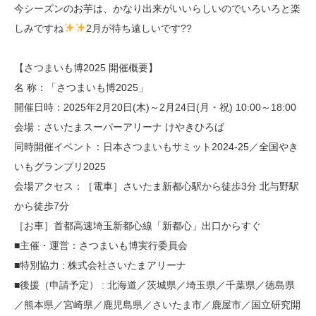
今シーズンのお芋は、かなり出来がいいらしいのでいろいろと楽
しみですね
2月が待ち遠しいです??
【さつまいも博2025 開催概要】
名 称：「さつまいも博2025」
開催日時：2025年2月20日(木)～2月24日(月・祝) 10:00～18:00
会場：さいたまスーパーアリーナ けやきひろば
同時開催イベント：日本さつまいもサミット2024-25／全国やき
いもグランプリ2025
会場アクセス：［電車］さいたま新都心駅から徒歩3分 北与野駅
から徒歩7分
［お車］首都高速埼玉新都心線「新都心」出口からすぐ
■主催・運営：さつまいも博実行委員会
■特別協力 : 株式会社さいたまアリーナ
■後援（申請予定） : 北海道／茨城県／埼玉県／千葉県／徳島県
／熊本県／宮崎県／鹿児島県／さいたま市／鹿屋市／国立研究開