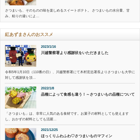
さつまいも、そのものの味を楽しめるスイートポテト。 さつまいもの水分量、甘
み、粘りの違いによ…
紅あずまさんのおススメ
2023/1/16
川越警察署より感謝状をいただきました
令和5年1月10日（110番の日）、川越警察署にて木村宏志署長よりさつまいも大学に
対して感謝状を頂…
2022/1/8
品種によって食感も違う！～さつまいもの品種について
「さつまいも」は、非常に人気のある食材です。お菓子の材料としても使えます
し、おかずの材料としても活躍…
2021/12/25
ほっくりふわふわ♡さつまいものマフィン