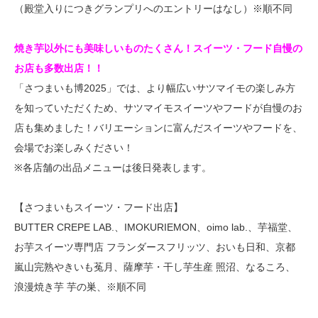
（殿堂入りにつきグランプリへのエントリーはなし）※順不同
焼き芋以外にも美味しいものたくさん！スイーツ・フード自慢の
お店も多数出店！！
「さつまいも博2025」では、より幅広いサツマイモの楽しみ方
を知っていただくため、サツマイモスイーツやフードが自慢のお
店も集めました！バリエーションに富んだスイーツやフードを、
会場でお楽しみください！
※各店舗の出品メニューは後日発表します。
【さつまいもスイーツ・フード出店】
BUTTER CREPE LAB.、IMOKURIEMON、oimo lab.、芋福堂、
お芋スイーツ専門店 フランダースフリッツ、おいも日和、京都
嵐山完熟やきいも菟月、薩摩芋・干し芋生産 照沼、なるころ、
浪漫焼き芋 芋の巣、※順不同