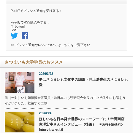
Push7でプッシュ通知を受け取る：
FeedlyでRSS購読をする：
[fi_button]
SNS
>> プッシュ通知やRSSについては
こちら
をご覧下さい
さつまいも大学学長のおススメ
2026/3/22
夢はさつまいも文化史の編纂・井上浩先生のさつまいも
愛
元（一財）いも類振興会評議員・前日本いも類研究会会長の井上浩先生にお話をう
かがいました。戦後すぐに教…
2026/3/4
ほしいもを日本発☆世界のスローフードに！幸田商店
鬼澤宏幸さんインタビュー（後編） ■Sweetpotato
Interview vol.9