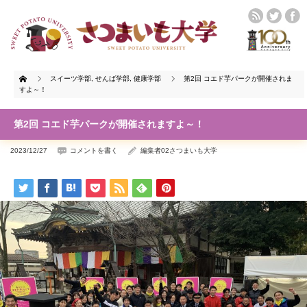
Home
スイーツ学部
,
せんば学部
,
健康学部
第2回 コエド芋パークが開催されま
すよ～！
第2回 コエド芋パークが開催されますよ～！
2023/12/27
コメントを書く
編集者02さつまいも大学