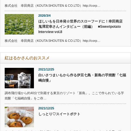
株式会社 幸田商店（KOUTA SHOUTEN & CO.LTD）http://corp…
2026/3/4
ほしいもを日本発☆世界のスローフードに！幸田商店
鬼澤宏幸さんインタビュー（前編） ■Sweetpotato
Interview vol.8
株式会社 幸田商店（KOUTA SHOUTEN & CO.LTD）http://corp…
紅はるかさんのおススメ
2021/12/25
白いさつまいもから作る伊豆七島・新島の芋焼酎「七福
嶋自慢」
調布飛行場から約40分で到着する東京のリゾート「新島」。ここで作られている芋
焼酎「七福嶋自慢」をご存…
2021/12/25
しっとり♡スイートポテト