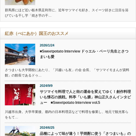
群馬県にほど近い栃木県足利市に、近年サツマイモ好き、スイーツ好きに注目を浴
びている干し芋「焼き芋の干…
紅赤（べにあか）国王のおススメ
2026/1/24
■Sweetpotato Interview ドゥエル・ベーリ先生とさつ
まいも愛
さつまいも大学開校にあたり、「川越いも友」の会 会長、「サツマイモまんが資料
館」の館長であるドゥ…
2024/9/9
サツマイモ料理で人と街の運命を変えてゆく！創作料理
いも懐石の挑戦。料亭「いも膳」神山正久さんインタビ
ュー ■Sweetpotato Interview vol.5
川越市出身。大学卒業後、都内の日本料理店などで料理を修業し、地元で観光客ら
をもて…
2024/6/25
品種によって味が違う！芋焼酎に使う「さつまいも」の