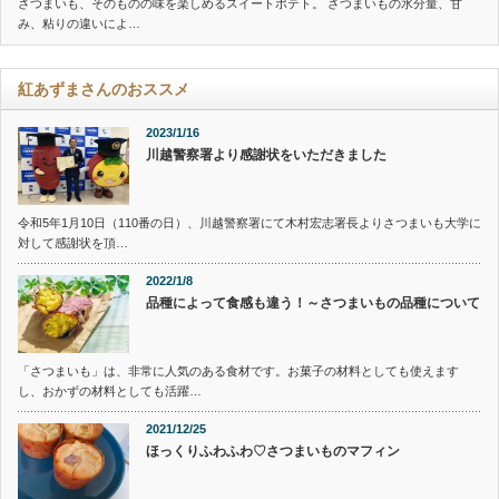
さつまいも、そのものの味を楽しめるスイートポテト。 さつまいもの水分量、甘
み、粘りの違いによ…
紅あずまさんのおススメ
2023/1/16
川越警察署より感謝状をいただきました
令和5年1月10日（110番の日）、川越警察署にて木村宏志署長よりさつまいも大学に
対して感謝状を頂…
2022/1/8
品種によって食感も違う！～さつまいもの品種について
「さつまいも」は、非常に人気のある食材です。お菓子の材料としても使えます
し、おかずの材料としても活躍…
2021/12/25
ほっくりふわふわ♡さつまいものマフィン