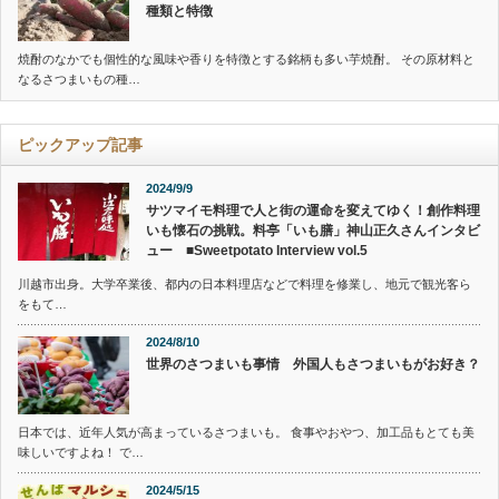
種類と特徴
焼酎のなかでも個性的な風味や香りを特徴とする銘柄も多い芋焼酎。 その原材料と
なるさつまいもの種…
ピックアップ記事
2024/9/9
サツマイモ料理で人と街の運命を変えてゆく！創作料理
いも懐石の挑戦。料亭「いも膳」神山正久さんインタビ
ュー ■Sweetpotato Interview vol.5
川越市出身。大学卒業後、都内の日本料理店などで料理を修業し、地元で観光客ら
をもて…
2024/8/10
世界のさつまいも事情 外国人もさつまいもがお好き？
日本では、近年人気が高まっているさつまいも。 食事やおやつ、加工品もとても美
味しいですよね！ で…
2024/5/15