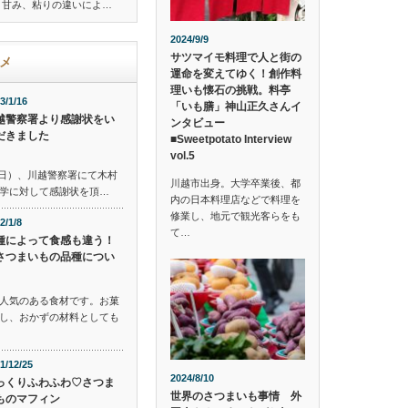
、甘み、粘りの違いによ…
2024/9/9
サツマイモ料理で人と街の
メ
運命を変えてゆく！創作料
理いも懐石の挑戦。料亭
3/1/16
「いも膳」神山正久さんイ
越警察署より感謝状をい
ンタビュー
だきました
■Sweetpotato Interview
vol.5
番の日）、川越警察署にて木村
川越市出身。大学卒業後、都
学に対して感謝状を頂…
内の日本料理店などで料理を
修業し、地元で観光客らをも
2/1/8
て…
種によって食感も違う！
さつまいもの品種につい
人気のある食材です。お菓
し、おかずの材料としても
1/12/25
2024/8/10
っくりふわふわ♡さつま
世界のさつまいも事情 外
ものマフィン