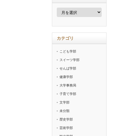
ア
ー
カ
イ
ブ
カテゴリ
こども学部
スイーツ学部
せんば学部
健康学部
大学事務局
子育て学部
文学部
未分類
歴史学部
芸術学部