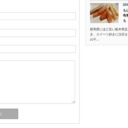
202
も
有
も
群馬県にほど近い栃木県足
き、スイーツ好きに注目を
の干…