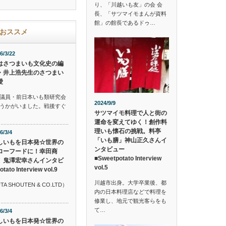
り、「川越いも友」の会 会
長、「サツマイモまんが資料
館」の館長であるドゥ…
おススメ
6/3/22
はさつまいも文化史の編
・井上浩先生のさつまい
愛
議員・前日本いも類研究会
2024/9/9
うかがいました。戦後すぐ
サツマイモ料理で人と街の
運命を変えてゆく！創作料
理いも懐石の挑戦。料亭
6/3/4
「いも膳」神山正久さんイ
しいもを日本発☆世界の
ンタビュー
ローフードに！幸田商
■Sweetpotato Interview
 鬼澤宏幸さんインタビ
vol.5
o Interview vol.9
川越市出身。大学卒業後、都
SHOUTEN & CO.LTD）
内の日本料理店などで料理を
修業し、地元で観光客らをも
て…
6/3/4
しいもを日本発☆世界の