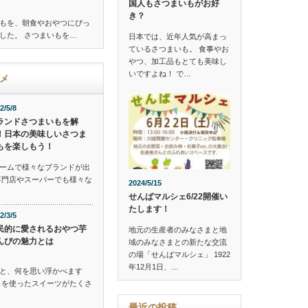
国人もさつまいもがお好
き？
もを、朝食やおやつにぴっ
した。 さつまいもを…
日本では、近年人気が高まっ
ているさつまいも。 食事やお
やつ、加工品もとても美味し
いですよね！ で…
メ
2/5/8
ランドさつまいもを解
！日本の美味しいさつま
もを楽しもう！
ームで様々なブランドが出
専門店やスーパーでも様々な
2024/5/15
せんばマルシェ6/22開催い
たします！
2/3/5
民的に愛されるおやつ芋
地元の生産者のみなさまと地
んぴの魅力とは
域のみなさまとの新たな交流
の場「せんばマルシェ」 1922
年12月1日、…
と、何を思い浮かべます
もを使ったスイーツがたくさ
最近の投稿