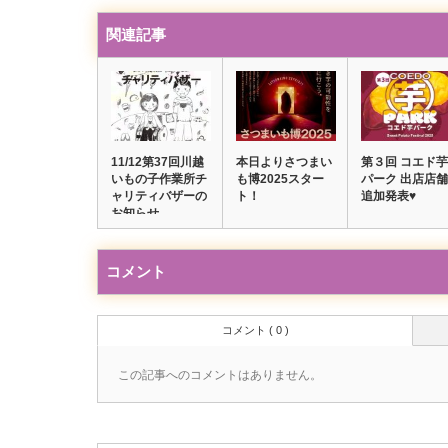
関連記事
11/12第37回川越
本日よりさつまい
第３回 コエド芋
いもの子作業所チ
も博2025スター
パーク 出店店舗
ャリティバザーの
ト！
追加発表♥
お知らせ
コメント
コメント ( 0 )
この記事へのコメントはありません。