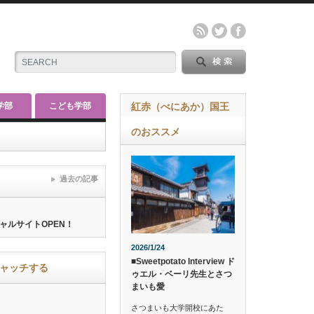
学部
こども学部
紅赤（べにあか）国王
のおススメ
過去の記事
ャルサイトOPEN！
2026/1/24
■Sweetpotato Interview ド
ャッチする
ゥエル・ベーリ先生とさつ
まいも愛
さつまいも大学開校にあた