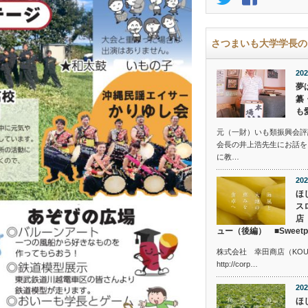
さつまいも大学学長の
202
夢
纂
も
元（一財）いも類振興会評
会長の井上浩先生にお話を
に教…
202
ほ
ス
店
ュー（後編） ■Sweetpotat
株式会社 幸田商店（KOUTA 
http://corp…
202
ほ