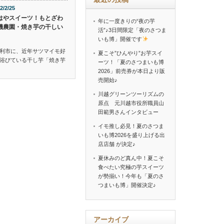
2/2/25
はやスイーツ！もとざわ
年に一度きりの“夜の芋
機農園・焼き芋の干しい
活”♪3日間限定「夜のさつま
いも博」開催です
利市に、近年サツマイモ好
夏こそ”ひんやり”お芋スイ
浴びている干し芋「焼き芋
ーツ！「夏のさつまいも博
2026」前売券が本日より販
売開始♪
川越グリーンツーリズムの
原点 元川越市役所職員山
田範男さんインタビュー
イモ推し必見！夏のさつま
いも博2026を盛り上げる出
店店舗 が決定♪
夏休みのど真ん中！夏こそ
食べたい究極の芋スイーツ
が勢揃い！今年も「夏のさ
つまいも博」開催決定♪
アーカイブ