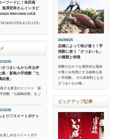
ローフードに！幸田商
 鬼澤宏幸さんインタビ
o Interview vol.8
SHOUTEN & CO.LTD）
2024/6/25
品種によって味が違う！芋
メ
焼酎に使う「さつまいも」
の種類と特徴
1/12/25
焼酎のなかでも個性的な風味
いさつまいもから作る伊
や香りを特徴とする銘柄も多
七島・新島の芋焼酎「七
い芋焼酎。 その原材料となる
嶋自慢」
さつまいもの種…
到着する東京のリゾート「新
芋焼酎「七福嶋自慢」をご
ピックアップ記事
1/12/25
っとり♡スイートポテト
を楽しめるスイートポテ