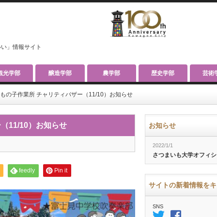
いい」情報サイト
観光学部
醸造学部
農学部
歴史学部
芸術
もの子作業所 チャリティバザー（11/10）お知らせ
11/10）お知らせ
お知らせ
2022/1/1
さつまいも大学オフィシ
feedly
Pin it
サイトの新着情報をキ
SNS