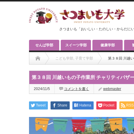
さつまいも「おいしい・たのしい・からだに
せんば学部
スイーツ学部
健康学部
こども学部
,
子育て学部
第３８回 川越い
第３８回 川越いもの子作業所 チャリティバザー（
2024/11/5
コメントを書く
webmaster
Tweet
Share
Hatena
Pocket
RSS