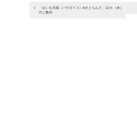
「おいも天国（パラダイス）inさとらんど」11/４（休）
のご案内