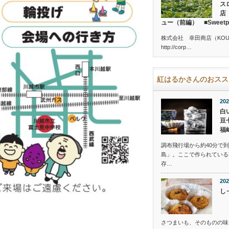
ス
店
ュー（前編） ■Sweetpotat
株式会社 幸田商店（KOUTA 
http://corp…
紅はるかさんのおスス
202
白
豆
福
調布飛行場から約40分で
島」。ここで作られている
存…
202
し
さつまいも、そのものの味