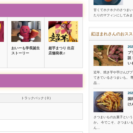
甘くてホクホクのさつまい
たりのマフィンにしてみま
紅ほまれさんのおスス
202
おいーも学長誕生
超芋まつり 出店
ブ
ストーリー
店舗発表♬
説
い
近年、焼き芋や芋けんぴブ
てきているさつまいも。 
品…
202
トラックバック ( 0 )
国
け
さつまいものお菓子という
か。 今でこそ、さつまい
ん…