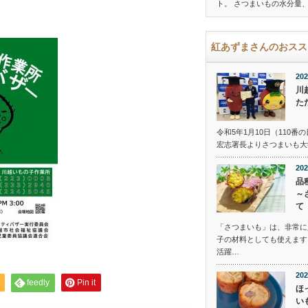
ト。 さつまいもの水分量
紅あずまさんのおスス
202
川
た
令和5年1月10日（110
宏志署長よりさつまいも大
202
品
～
て
「さつまいも」は、非常に
子の材料としても使えます
活躍…
202
feedly
Pin it
ほ
い