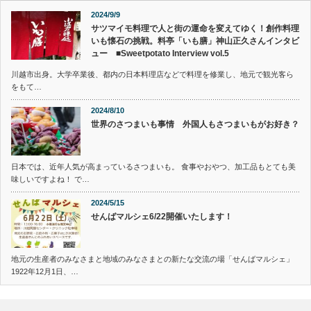
2024/9/9
サツマイモ料理で人と街の運命を変えてゆく！創作料理
いも懐石の挑戦。料亭「いも膳」神山正久さんインタビ
ュー ■Sweetpotato Interview vol.5
川越市出身。大学卒業後、都内の日本料理店などで料理を修業し、地元で観光客ら
をもて…
2024/8/10
世界のさつまいも事情 外国人もさつまいもがお好き？
日本では、近年人気が高まっているさつまいも。 食事やおやつ、加工品もとても美
味しいですよね！ で…
2024/5/15
せんばマルシェ6/22開催いたします！
地元の生産者のみなさまと地域のみなさまとの新たな交流の場「せんばマルシェ」
1922年12月1日、…