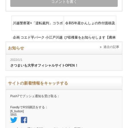
川越警察署×「逆転裁判」コラボ
令和5年産かんしょの作付面積及
企画 コエド芋パーク 小江戸川越
び収穫量をお知らせします【農林
過去の記事
お知らせ
防犯スタンプラリー開催！
水産省サイトより】
2022/1/1
さつまいも大学オフィシャルサイトOPEN！
サイトの新着情報をキャッチする
Push7でプッシュ通知を受け取る：
FeedlyでRSS購読をする：
[fi_button]
SNS