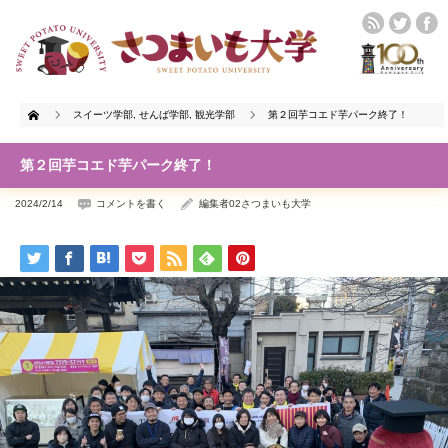
Home
スイーツ学部
,
せんば学部
,
観光学部
第２回芋コエド芋パーク終了！
第２回芋コエド芋パーク終了！
2024/2/14
コメントを書く
編集者02さつまいも大学