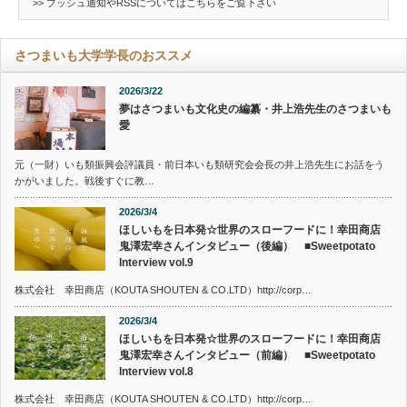
>> プッシュ通知やRSSについては
こちら
をご覧下さい
さつまいも大学学長のおススメ
2026/3/22
夢はさつまいも文化史の編纂・井上浩先生のさつまいも
愛
元（一財）いも類振興会評議員・前日本いも類研究会会長の井上浩先生にお話をう
かがいました。戦後すぐに教…
2026/3/4
ほしいもを日本発☆世界のスローフードに！幸田商店
鬼澤宏幸さんインタビュー（後編） ■Sweetpotato
Interview vol.9
株式会社 幸田商店（KOUTA SHOUTEN & CO.LTD）http://corp…
2026/3/4
ほしいもを日本発☆世界のスローフードに！幸田商店
鬼澤宏幸さんインタビュー（前編） ■Sweetpotato
Interview vol.8
株式会社 幸田商店（KOUTA SHOUTEN & CO.LTD）http://corp…