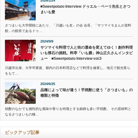
2026/1/24
■Sweetpotato Interview ドゥエル・ベーリ先生とさつ
まいも愛
さつまいも大学開校にあたり、「川越いも友」の会 会長、「サツマイモまんが資料
館」の館長であるドゥ…
2024/9/9
サツマイモ料理で人と街の運命を変えてゆく！創作料理
いも懐石の挑戦。料亭「いも膳」神山正久さんインタビ
ュー ■Sweetpotato Interview vol.5
川越市出身。大学卒業後、都内の日本料理店などで料理を修業し、地元で観光客ら
をもて…
2024/6/25
品種によって味が違う！芋焼酎に使う「さつまいも」の
種類と特徴
焼酎のなかでも個性的な風味や香りを特徴とする銘柄も多い芋焼酎。 その原材料と
なるさつまいもの種…
ピックアップ記事