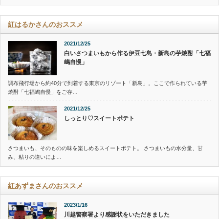
紅はるかさんのおススメ
2021/12/25
白いさつまいもから作る伊豆七島・新島の芋焼酎「七福
嶋自慢」
調布飛行場から約40分で到着する東京のリゾート「新島」。ここで作られている芋
焼酎「七福嶋自慢」をご存…
2021/12/25
しっとり♡スイートポテト
さつまいも、そのものの味を楽しめるスイートポテト。 さつまいもの水分量、甘
み、粘りの違いによ…
紅あずまさんのおススメ
2023/1/16
川越警察署より感謝状をいただきました