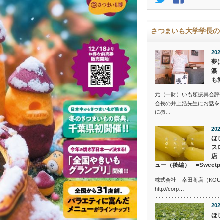
さつまいも大学学長の
202
夢
纂
も
元（一財）いも類振興会評
会長の井上浩先生にお話を
に教…
202
ほ
ス
店
ュー（後編） ■Sweetpotat
株式会社 幸田商店（KOUTA 
http://corp…
202
ほ