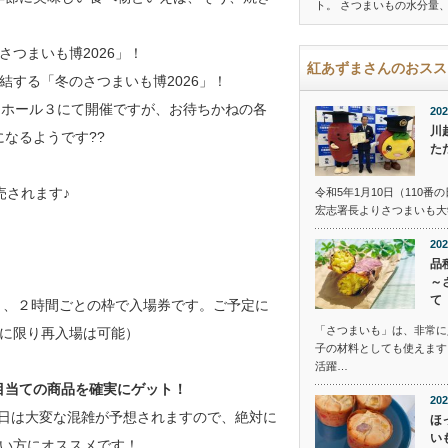
ト。 さつまいもの水分量
つまいも博2026」！
紅あずまさんのおスス
する「冬のさつまいも博2026」！
セ・ホール３にて開催ですが、お待ちかねの各
202
川
になるようです??
た
売されます♪
令和5年1月10日（110
宏志署長よりさつまいも大
202
品
～
て
」、２時間ごとの枠で入場券です。ご予定に
「さつまいも」は、非常に
に限り再入場は可能）
子の材料としても使えます
活躍…
お目当ての商品を確実にゲット！
202
当日は大変な混雑が予想されますので、絶対に
ほ
い
い方にオススメです！