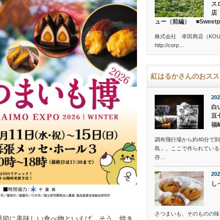
ス
店
ュー（前編） ■Sweetpotat
株式会社 幸田商店（KOUTA 
http://corp…
紅はるかさんのおスス
202
白
豆
福
調布飛行場から約40分で
島」。ここで作られている
存…
202
し
さつまいも、そのものの味
の季節に美味しい食べ物といえば、そう、焼き