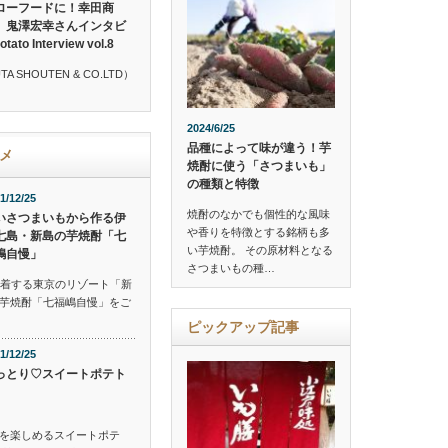
ローフードに！幸田商
 鬼澤宏幸さんインタビ
o Interview vol.8
SHOUTEN & CO.LTD）
2024/6/25
品種によって味が違う！芋
メ
焼酎に使う「さつまいも」
の種類と特徴
1/12/25
焼酎のなかでも個性的な風味
いさつまいもから作る伊
や香りを特徴とする銘柄も多
七島・新島の芋焼酎「七
い芋焼酎。 その原材料となる
嶋自慢」
さつまいもの種…
到着する東京のリゾート「新
芋焼酎「七福嶋自慢」をご
ピックアップ記事
1/12/25
っとり♡スイートポテト
を楽しめるスイートポテ