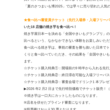
「夏のさつまいも博2025」では早々に売り切れた人気
★食べ比べ審査員チケット（先行入場券・入場フリーパ
いた18 店舗の焼き芋を食べ比べ！
焼き芋屋日本一を決める「全国やきいもグランプリ」の
比べるという、なかなかできない体験をお楽しみいただ
食べ比べる焼き芋は、事前の審査を勝ち抜いた日本でト
くりと食べ比べていただき、その結果を「全国やきいも
ます。
☆チケット購入特典①：開場前の9 時半から入れる先行
☆チケット購入特典②：終日滞在可能な入場フリーパス
☆チケット購入特典③：審査会場でドリンク1 本プレゼ
▶2026 年2 月2 日まで先行特別価格でチケット販売！
※焼き芋は一口大にカットしたものになります。
※店名を伏せたブラインド審査になります。
※投票権はお一人30 票となります。