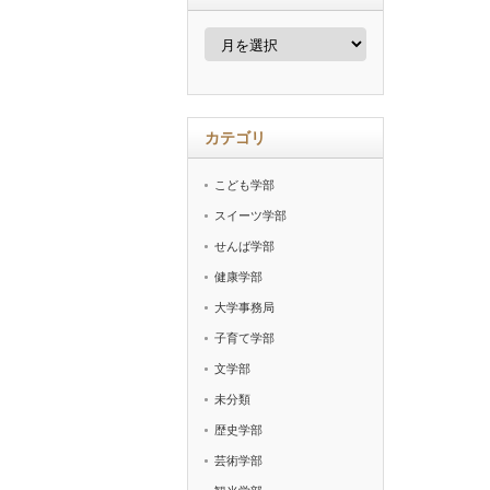
ア
ー
カ
イ
ブ
カテゴリ
こども学部
スイーツ学部
せんば学部
健康学部
大学事務局
子育て学部
文学部
未分類
歴史学部
芸術学部