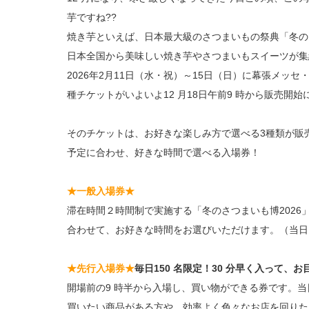
芋ですね??
焼き芋といえば、日本最大級のさつまいもの祭典「冬のさ
日本全国から美味しい焼き芋やさつまいもスイーツが集結
2026年2月11日（水・祝）～15日（日）に幕張メッ
種チケットがいよいよ12 月18日午前9 時から販売開始
そのチケットは、お好きな楽しみ方で選べる3種類が販
予定に合わせ、好きな時間で選べる入場券！
★一般入場券★
滞在時間２時間制で実施する「冬のさつまいも博2026
合わせて、お好きな時間をお選びいただけます。（当日
★先行入場券★
毎日150 名限定！30 分早く入って、
開場前の9 時半から入場し、買い物ができる券です。
買いたい商品がある方や、効率よく色々なお店を回りた