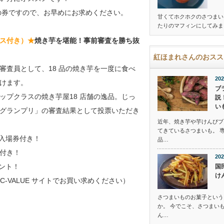
の券ですので、お早めにお求めください。
甘くてホクホクのさつまい
たりのマフィンにしてみま
ス付き）★
焼き芋を堪能！事前審査を勝ち抜
紅ほまれさんのおスス
審査員として、18 品の焼き芋を一度に食べ
202
けます。
ブ
ップクラスの焼き芋屋18 店舗の逸品。じっ
説
い
グランプリ」の審査結果として投票いただき
近年、焼き芋や芋けんぴブ
てきているさつまいも。 
入場券付き！
品…
付き！
202
ント！
国
け
（C-VALUE サイトでお買い求めください）
さつまいものお菓子という
か。 今でこそ、さつまい
ん…