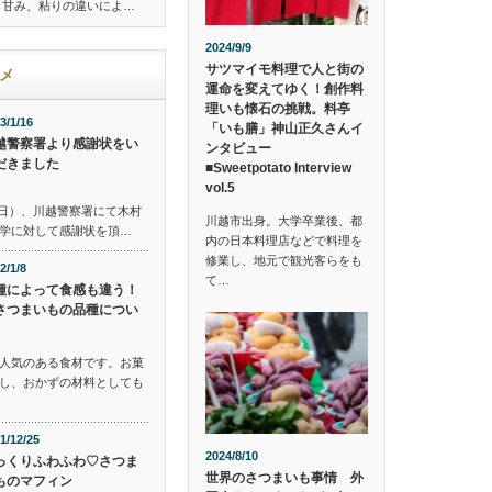
、甘み、粘りの違いによ…
2024/9/9
サツマイモ料理で人と街の
メ
運命を変えてゆく！創作料
理いも懐石の挑戦。料亭
3/1/16
「いも膳」神山正久さんイ
越警察署より感謝状をい
ンタビュー
だきました
■Sweetpotato Interview
vol.5
番の日）、川越警察署にて木村
川越市出身。大学卒業後、都
学に対して感謝状を頂…
内の日本料理店などで料理を
修業し、地元で観光客らをも
2/1/8
て…
種によって食感も違う！
さつまいもの品種につい
人気のある食材です。お菓
し、おかずの材料としても
1/12/25
2024/8/10
っくりふわふわ♡さつま
世界のさつまいも事情 外
ものマフィン