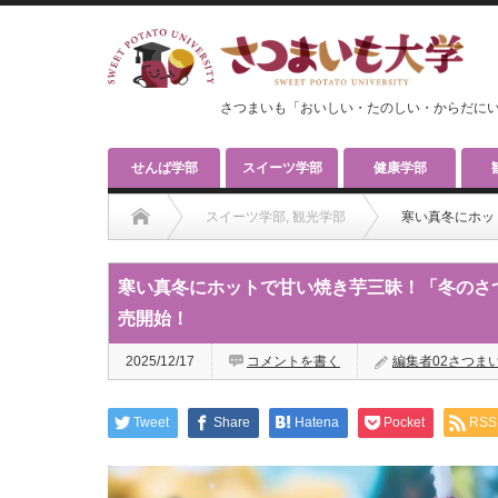
さつまいも「おいしい・たのしい・からだに
せんば学部
スイーツ学部
健康学部
スイーツ学部
,
観光学部
寒い真冬にホッ
寒い真冬にホットで甘い焼き芋三昧！「冬のさつ
売開始！
2025/12/17
コメントを書く
編集者02さつま
Tweet
Share
Hatena
Pocket
RSS