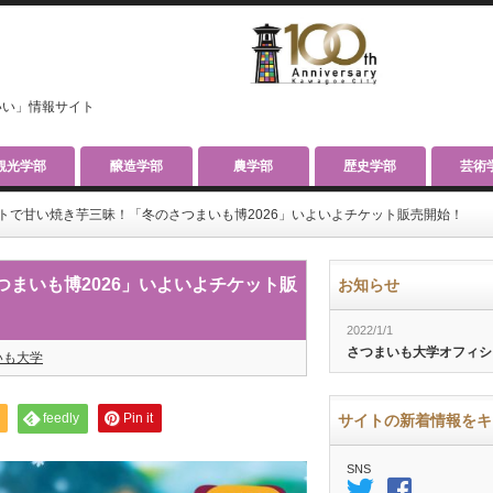
いい」情報サイト
観光学部
醸造学部
農学部
歴史学部
芸術
トで甘い焼き芋三昧！「冬のさつまいも博2026」いよいよチケット販売開始！
まいも博2026」いよいよチケット販
お知らせ
2022/1/1
さつまいも大学オフィシ
いも大学
feedly
Pin it
サイトの新着情報をキ
SNS