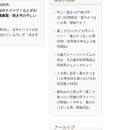
2/2/25
はやスイーツ！もとざわ
年に一度きりの“夜の芋
機農園・焼き芋の干しい
活”♪3日間限定「夜のさつま
いも博」開催です
利市に、近年サツマイモ好
夏こそ”ひんやり”お芋スイ
浴びている干し芋「焼き芋
ーツ！「夏のさつまいも博
2026」前売券が本日より販
売開始♪
川越グリーンツーリズムの
原点 元川越市役所職員山
田範男さんインタビュー
イモ推し必見！夏のさつま
いも博2026を盛り上げる出
店店舗 が決定♪
夏休みのど真ん中！夏こそ
食べたい究極の芋スイーツ
が勢揃い！今年も「夏のさ
つまいも博」開催決定♪
アーカイブ