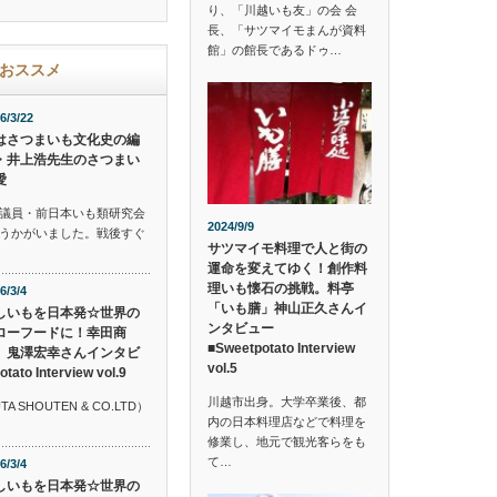
り、「川越いも友」の会 会
長、「サツマイモまんが資料
館」の館長であるドゥ…
おススメ
6/3/22
はさつまいも文化史の編
・井上浩先生のさつまい
愛
議員・前日本いも類研究会
2024/9/9
うかがいました。戦後すぐ
サツマイモ料理で人と街の
運命を変えてゆく！創作料
理いも懐石の挑戦。料亭
6/3/4
「いも膳」神山正久さんイ
しいもを日本発☆世界の
ンタビュー
ローフードに！幸田商
■Sweetpotato Interview
 鬼澤宏幸さんインタビ
vol.5
o Interview vol.9
川越市出身。大学卒業後、都
SHOUTEN & CO.LTD）
内の日本料理店などで料理を
修業し、地元で観光客らをも
て…
6/3/4
しいもを日本発☆世界の