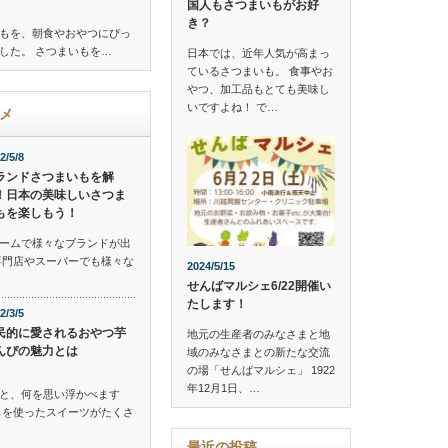
国人もさつまいもがお好
き？
もを、朝食やおやつにぴっ
した。 さつまいもを…
日本では、近年人気が高まっ
ているさつまいも。 食事やお
やつ、加工品もとても美味し
いですよね！ で…
メ
2/5/8
ランドさつまいもを解
！日本の美味しいさつま
もを楽しもう！
ームで様々なブランドが出
専門店やスーパーでも様々な
2024/5/15
せんばマルシェ6/22開催い
たします！
2/3/5
民的に愛されるおやつ芋
地元の生産者のみなさまと地
んぴの魅力とは
域のみなさまとの新たな交流
の場「せんばマルシェ」 1922
年12月1日、…
と、何を思い浮かべます
もを使ったスイーツがたくさ
最近の投稿