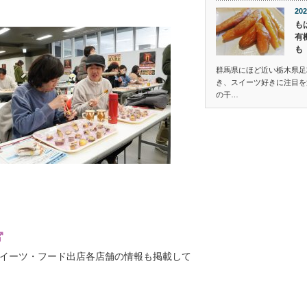
202
も
有
も
群馬県にほど近い栃木県足
き、スイーツ好きに注目を
の干…
イーツ・フード出店各店舗の情報も掲載して