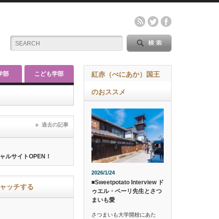
学部
こども学部
紅赤（べにあか）国王
のおススメ
過去の記事
ャルサイトOPEN！
2026/1/24
■Sweetpotato Interview ド
ャッチする
ゥエル・ベーリ先生とさつ
まいも愛
さつまいも大学開校にあた