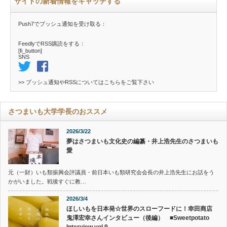
サイトの新着情報をキャッチする
Push7でプッシュ通知を受け取る：
FeedlyでRSS購読をする：
[fi_button]
SNS
>> プッシュ通知やRSSについては
こちら
をご覧下さい
さつまいも大学学長のおススメ
2026/3/22
夢はさつまいも文化史の編纂・井上浩先生のさつまいも
愛
元（一財）いも類振興会評議員・前日本いも類研究会会長の井上浩先生にお話をう
かがいました。戦後すぐに教…
2026/3/4
ほしいもを日本発☆世界のスローフードに！幸田商店
鬼澤宏幸さんインタビュー（後編） ■Sweetpotato