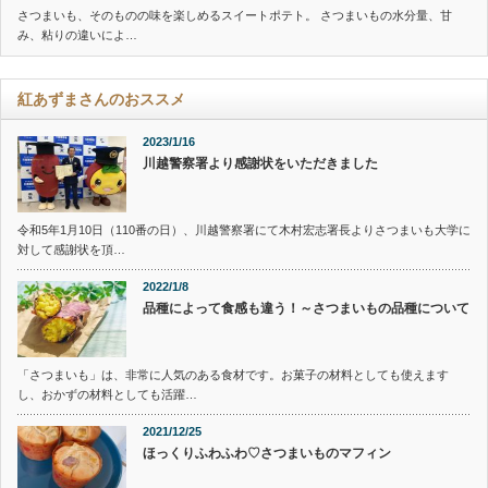
さつまいも、そのものの味を楽しめるスイートポテト。 さつまいもの水分量、甘
み、粘りの違いによ…
紅あずまさんのおススメ
2023/1/16
川越警察署より感謝状をいただきました
令和5年1月10日（110番の日）、川越警察署にて木村宏志署長よりさつまいも大学に
対して感謝状を頂…
2022/1/8
品種によって食感も違う！～さつまいもの品種について
「さつまいも」は、非常に人気のある食材です。お菓子の材料としても使えます
し、おかずの材料としても活躍…
2021/12/25
ほっくりふわふわ♡さつまいものマフィン