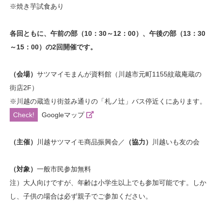
※焼き芋試食あり
各回ともに、午前の部（10：30～12：00）、午後の部（13：30
～15：00）の2回開催です。
（会場）
サツマイモまんが資料館（川越市元町1155紋蔵庵蔵の
街店2F）
※川越の蔵造り街並み通りの「札ノ辻」バス停近くにあります。
Googleマップ
（主催）
川越サツマイモ商品振興会／
（協力）
川越いも友の会
（対象）
一般市民参加無料
注）大人向けですが、年齢は小学生以上でも参加可能です。しか
し、子供の場合は必ず親子でご参加ください。