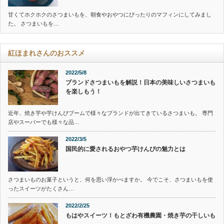
甘くてホクホクのさつまいもを、朝食やおやつにぴったりのマフィンにしてみまし
た。 さつまいもを…
紅ほまれさんのおススメ
2022/5/8
ブランドさつまいもを解説！日本の美味しいさつまいも
を楽しもう！
近年、焼き芋や芋けんぴブームで様々なブランドが出てきているさつまいも。 専門
店やスーパーでも様々な品…
2022/3/5
国民的に愛されるおやつ芋けんぴの魅力とは
さつまいものお菓子というと、何を思い浮かべますか。 今でこそ、さつまいもを使
ったスイーツがたくさん…
2022/2/25
もはやスイーツ！もとざわ有機農園・焼き芋の干しいも