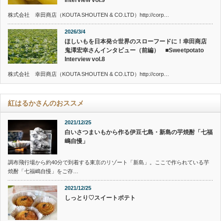
Interview vol.9
株式会社 幸田商店（KOUTA SHOUTEN & CO.LTD）http://corp…
2026/3/4
ほしいもを日本発☆世界のスローフードに！幸田商店
鬼澤宏幸さんインタビュー（前編） ■Sweetpotato
Interview vol.8
株式会社 幸田商店（KOUTA SHOUTEN & CO.LTD）http://corp…
紅はるかさんのおススメ
2021/12/25
白いさつまいもから作る伊豆七島・新島の芋焼酎「七福
嶋自慢」
調布飛行場から約40分で到着する東京のリゾート「新島」。ここで作られている芋
焼酎「七福嶋自慢」をご存…
2021/12/25
しっとり♡スイートポテト