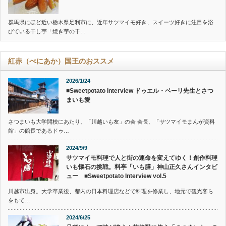
群馬県にほど近い栃木県足利市に、近年サツマイモ好き、スイーツ好きに注目を浴
びている干し芋「焼き芋の干…
紅赤（べにあか）国王のおススメ
2026/1/24
■Sweetpotato Interview ドゥエル・ベーリ先生とさつ
まいも愛
さつまいも大学開校にあたり、「川越いも友」の会 会長、「サツマイモまんが資料
館」の館長であるドゥ…
2024/9/9
サツマイモ料理で人と街の運命を変えてゆく！創作料理
いも懐石の挑戦。料亭「いも膳」神山正久さんインタビ
ュー ■Sweetpotato Interview vol.5
川越市出身。大学卒業後、都内の日本料理店などで料理を修業し、地元で観光客ら
をもて…
2024/6/25