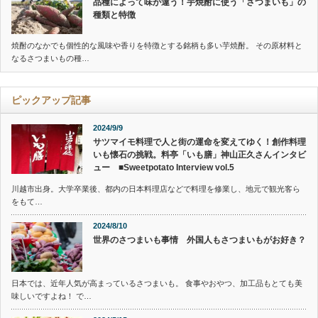
品種によって味が違う！芋焼酎に使う「さつまいも」の
種類と特徴
焼酎のなかでも個性的な風味や香りを特徴とする銘柄も多い芋焼酎。 その原材料と
なるさつまいもの種…
ピックアップ記事
2024/9/9
サツマイモ料理で人と街の運命を変えてゆく！創作料理
いも懐石の挑戦。料亭「いも膳」神山正久さんインタビ
ュー ■Sweetpotato Interview vol.5
川越市出身。大学卒業後、都内の日本料理店などで料理を修業し、地元で観光客ら
をもて…
2024/8/10
世界のさつまいも事情 外国人もさつまいもがお好き？
日本では、近年人気が高まっているさつまいも。 食事やおやつ、加工品もとても美
味しいですよね！ で…